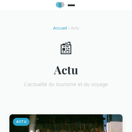
Accueil
› Actu
📰
Actu
L'actualité du tourisme et du voyage
ACTU