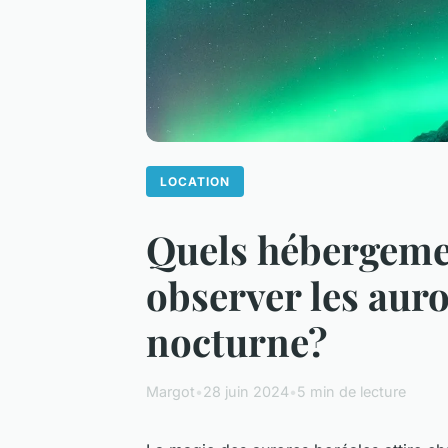
LOCATION
Quels hébergemen
observer les aur
nocturne?
Margot
•
28 juin 2024
•
5 min de lecture