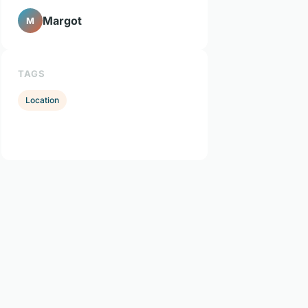
Margot
M
TAGS
Location