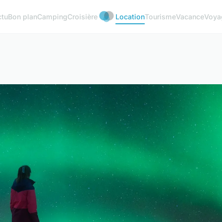
ctu
Bon plan
Camping
Croisière
Location
Tourisme
Vacance
Voya