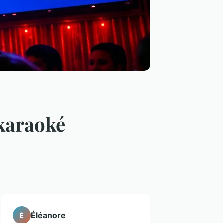
 karaoké
Éléanore
É