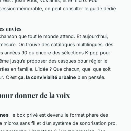
tress : juste vous, vos amis, et le micro. Pour
e session mémorable, on peut consulter le guide dédié
es envies
a chanson que tout le monde attend. Et aujourd’hui,
mesure. On trouve des catalogues multilingues, des
ues années 90 ou encore des sélections K-pop pour
même jusqu’à proposer des casques pour régler le
ties en famille. L’idée ? Que chacun, quel que soit
ur. C’est
ça, la convivialité urbaine
bien pensée.
pour donner de la voix
nnes
, le box privé est devenu le format phare des
e micros sans fil et d’un système de sonorisation pro,