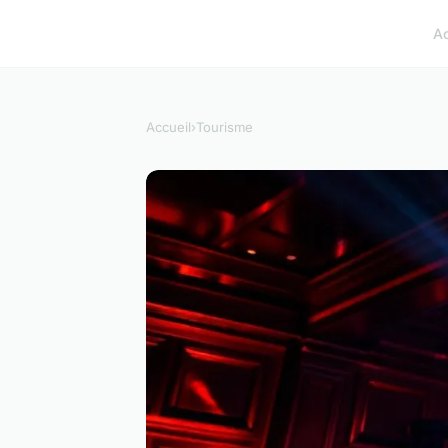
A
Accueil
›
Tourisme