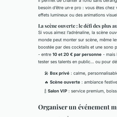
il permet de chanter à fond sans déran
besoin d’être un·e pro : vous êtes che
effets lumineux ou des animations visuel
La scène ouverte : le défi des plus 
Si vous aimez l’adrénaline, la scène ouv
monde peut monter sur scène, même les 
boostée par des cocktails et une sono 
- entre
10 et 20 € par personne
- mais 
tester ses talents en public… ou pour d
🎤
Box privé
: calme, personnalisabl
🔥
Scène ouverte
: ambiance festive
🍾
Salon VIP
: service premium, bois
Organiser un événement m