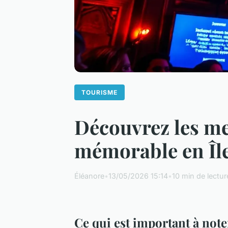
TOURISME
Découvrez les me
mémorable en Îl
Éléanore
•
13/05/2026 15:14
•
10 min de lectur
Ce qui est important à note