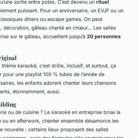
qu’une sortie entre potes. C’est devenu un
rituel
blement puissant. Pour un anniversaire, un EVJF ou un
x classiques dîners ou escape games. On peut
me, décoration, gâteau chanté en chœur… Les salles
erise sur le gâteau, accueillent jusqu’à
20 personnes
riginal
thème karaoké, c’est drôle, inclusif, et surtout, ça
 pour une playlist 100 % tubes de l’année de
saires, les enfants adorent chanter leurs chansons
rents, étonnamment, aussi.
ilding
ie ou de cuisine ? Le karaoké en entreprise brise la
n ou en afterwork, chanter ensemble désamorce les
e nouvelle : certains lieux proposent des salles