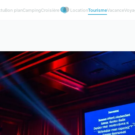
ctu
Bon plan
Camping
Croisière
Location
Tourisme
Vacance
Voya